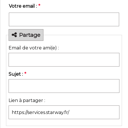
Champ
Votre email :
*
obligatoire
Partage
Email de votre ami(e) :
Champ
Sujet :
*
obligatoire
Lien à partager :