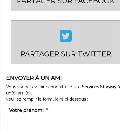
PARTAGER SUR FACEBOOK
PARTAGER SUR TWITTER
ENV
O
YER À UN AMI
Vous souhaitez faire connaitre le site
Services Starway
à
un(e) ami(e),
veuillez remplir le formulaire ci-dessous :
Champ
Votre prénom :
*
obligatoire